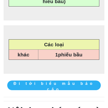
hiếu bầu)
Các loại
khác
1phiếu bầu
Đi tới biểu mẫu báo
cáo