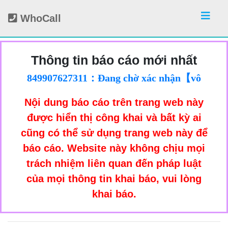
WhoCall
Thông tin báo cáo mới nhất
0867830143：Tìm lại sim【vô danh回報】
849907627311：Đang chờ xác nhận【vô
❓ Đang chờ xác nhận
09907627311：Đang chờ xác nhận【vô
danh回報】❓ Đang chờ xác nhận
Nội dung báo cáo trên trang web này
843084659210：Đang chờ xác nhận【vô
danh回報】❓ Đang chờ xác nhận
03084659210：Đang chờ xác nhận【vô
danh回報】❓ Đang chờ xác nhận
được hiển thị công khai và bất kỳ ai
0924872890：Lừa đảo【vô danh回報】❓
danh回報】❓ Đang chờ xác nhận
cũng có thể sử dụng trang web này để
842271058245：Đang chờ xác nhận【vô
Đang chờ xác nhận
báo cáo. Website này không chịu mọi
02271058245：Đang chờ xác nhận【vô
danh回報】❓ Đang chờ xác nhận
trách nhiệm liên quan đến pháp luật
849699768627：Đang chờ xác nhận【vô
danh回報】❓ Đang chờ xác nhận
của mọi thông tin khai báo, vui lòng
09699768627：Đang chờ xác nhận【vô
danh回報】❓ Đang chờ xác nhận
842832538244：Đang chờ xác nhận【vô
danh回報】❓ Đang chờ xác nhận
khai báo.
02832538244：Đang chờ xác nhận【vô
danh回報】❓ Đang chờ xác nhận
849981933663：Đang chờ xác nhận【vô
danh回報】❓ Đang chờ xác nhận