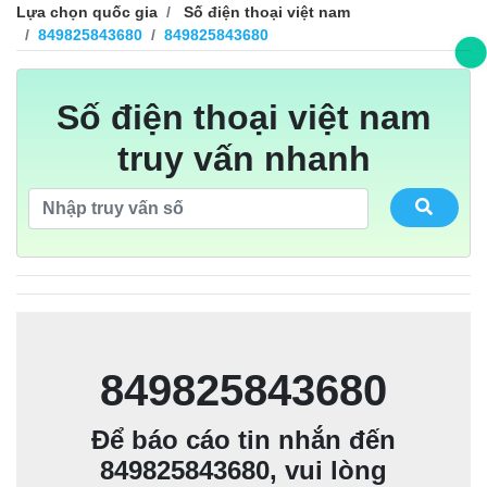
02832538244：Đang chờ xác nhận【vô
danh回報】❓ Đang chờ xác nhận
Lựa chọn quốc gia
Số điện thoại việt nam
849981933663：Đang chờ xác nhận【vô
danh回報】❓ Đang chờ xác nhận
849825843680
849825843680
09981933663：Đang chờ xác nhận【vô
danh回報】❓ Đang chờ xác nhận
84902207400：Đang chờ xác nhận【vô
danh回報】❓ Đang chờ xác nhận
Số điện thoại việt nam
0902207400：Đang chờ xác nhận【vô danh
danh回報】❓ Đang chờ xác nhận
849735467285：Đang chờ xác nhận【vô
回報】❓ Đang chờ xác nhận
truy vấn nhanh
09735467285：Đang chờ xác nhận【vô
danh回報】❓ Đang chờ xác nhận
843090290333：Đang chờ xác nhận【vô
danh回報】❓ Đang chờ xác nhận
03090290333：Đang chờ xác nhận【vô
danh回報】❓ Đang chờ xác nhận
danh回報】❓ Đang chờ xác nhận
849825843680
Để báo cáo tin nhắn đến
849825843680, vui lòng