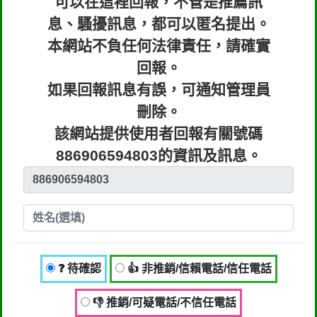
可以在這裡回報，不管是推薦訊
行業/類型： 其他
息、騷擾訊息，都可以匿名提出。
回報時間：2020-11-30 00:06:24
本網站不負任何法律責任，請確實
回報。
匿名：
❓ 待確認
如果回報訊息有誤，可通知管理員
回報內容：資訊等待確認中
刪除。
行業/類型： 其他
該網站提供使用者回報有關號碼
886906594803的資訊及訊息。
回報時間：2020-11-29 23:40:40
❓ 待確認
👍 非推銷/信賴電話/信任電話
👎 推銷/可疑電話/不信任電話