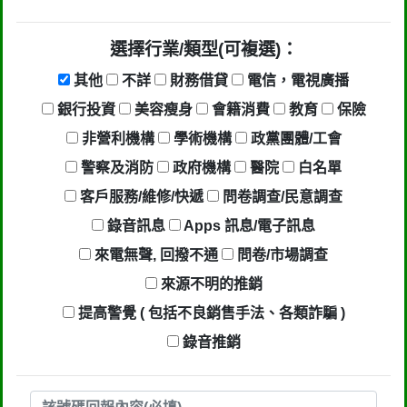
選擇行業/類型(可複選)：
其他
不詳
財務借貸
電信，電視廣播
銀行投資
美容瘦身
會籍消費
教育
保險
非營利機構
學術機構
政黨團體/工會
警察及消防
政府機構
醫院
白名單
客戶服務/維修/快遞
問卷調查/民意調查
錄音訊息
Apps 訊息/電子訊息
來電無聲, 回撥不通
問卷/市場調查
來源不明的推銷
提高警覺 ( 包括不良銷售手法、各類詐騙 )
錄音推銷