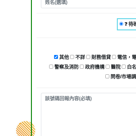
❓ 待
其他
不詳
財務借貸
電信，
警察及消防
政府機構
醫院
白
問卷/市場