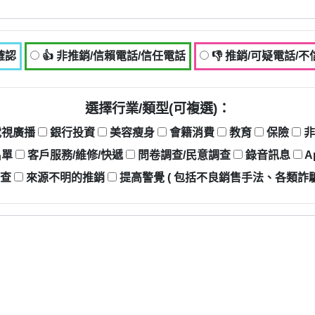
確認
👍 非推銷/信賴電話/信任電話
👎 推銷/可疑電話/
選擇行業/類型(可複選)：
電視廣播
銀行投資
美容瘦身
會籍消費
教育
保險
非
名單
客戶服務/維修/快遞
問卷調查/民意調查
錄音訊息
A
調查
來源不明的推銷
提高警覺 ( 包括不良銷售手法、各類詐騙