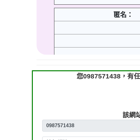
匿名：
您098757143
該網站