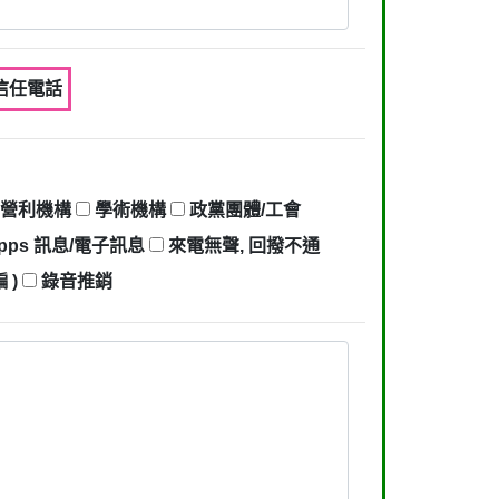
不信任電話
營利機構
學術機構
政黨團體/工會
pps 訊息/電子訊息
來電無聲, 回撥不通
 )
錄音推銷