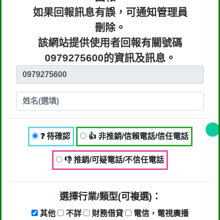
停止蒐集、處理或利用該個人資料」。
如果回報訊息有誤，可通知管理員
只要接到未經書面同意的單位打來的推
刪除。
銷電話或寄推銷郵件到府做推銷，都可
該網站提供使用者回報有關號碼
以提告，刑期2年到5年不等，單一事件
0979275600的資訊及訊息。
賠償金額最高2億元。
行業/類型： 其他,不詳,財務借貸,來源
不明的推銷
回報時間：2026-03-06 11:10:03
❓ 待確認
👍 非推銷/信賴電話/信任電話
匿名：
👎 推銷/可疑電話/不信任電話
👎 推銷/可疑電話/不信任電話
回報內容：0979275600他是民間借
款，他會用地政系統光電版大量私拉你
們的二類謄本，惡意大量蒐集你們的房
選擇行業/類型(可複選)：
屋二類謄本，在未經你們同意下或未經
其他
不詳
財務借貸
電信，電視廣播