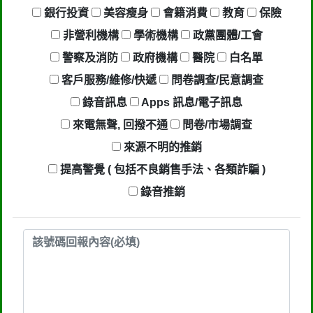
社區警衛同意下，進入社區或公寓，到
銀行投資
美容瘦身
會籍消費
教育
保險
你家按電鈴拜訪你，你不在家的話，他
非營利機構
學術機構
政黨團體/工會
一定到你家信箱貼放紙條(名片)或寄推
警察及消防
政府機構
醫院
白名單
銷郵件到你家，做推銷，你們如果不舒
客戶服務/維修/快遞
問卷調查/民意調查
服，都可以對他可提告民事及刑事告
錄音訊息
Apps 訊息/電子訊息
訴。 2012年上路的「個人資料保護
來電無聲, 回撥不通
問卷/市場調查
法」，第20條第2項規定「非公務機關
來源不明的推銷
依前項規定利用個人資料行銷者，當事
提高警覺 ( 包括不良銷售手法、各類詐騙 )
人表示拒絕接受行銷時，應即停止利用
錄音推銷
其個人資料行銷」，第11條也明訂「違
反本法規定蒐集、處理或利用個人資料
者，應主動或依當事人之請求，刪除、
停止蒐集、處理或利用該個人資料」。
只要接到未經書面同意的單位打來的推
銷電話或寄推銷郵件到府做推銷，都可