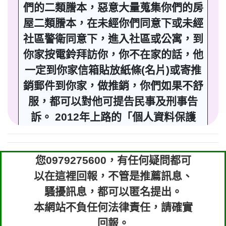
們的二類謄本，惡意大量蒐集你們的房
屋二類謄本，在未經你們同意下或未經
社區警衛同意下，進入社區或公寓，到
你家按電鈴拜訪你，你不在家的話，他
一定到你家信箱貼放紙條(名片)或寄推
銷郵件到你家，做推銷，你們如果不舒
服，都可以對他可提告民事及刑事告
訴。 2012年上路的「個人資料保護
法」，第20條第2項規定「非公務機關
依前項規定利用個人資料行銷者，當事
您0979275600，有任何疑問都可
人表示拒絕接受行銷時，應即停止利用
以在這裡回報，不管是推薦訊息、
其個人資料行銷」，第11條也明訂「違
騷擾訊息，都可以匿名提出。
反本法規定蒐集、處理或利用個人資料
本網站不負任何法律責任，請確實
者，應主動或依當事人之請求，刪除、
回報。