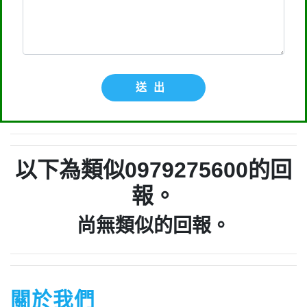
以提告，刑期2年到5年不等，單一事件
賠償金額最高2億元。
行業/類型： 其他,不詳,財務借貸,來源
送出
不明的推銷,提高警覺 ( 包括不良銷售手
法、各類詐騙 )
回報時間：2026-03-06 11:09:26
以下為類似0979275600的回
匿名：
👎 推銷/可疑電話/不信任電話
報。
回報內容：0979275600他是民間借
尚無類似的回報。
款，他會用地政系統光電版大量私拉你
們的二類謄本，惡意大量蒐集你們的房
屋二類謄本，在未經你們同意下或未經
社區警衛同意下，進入社區或公寓，到
關於我們