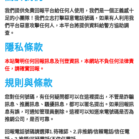
你家按電鈴拜訪你，你不在家的話，他
我們提供免費回報平台給任何人使用，我們是一個正義感十
一定到你家信箱貼放紙條(名片)或寄推
足的小團隊！我們立志打擊惡意電話號碼，如果有人利用我
銷郵件到你家，做推銷，你們如果不舒
們平台惡意攻擊任何人，本平台將提供資料給警方協助調
服，都可以對他可提告民事及刑事告
查。
訴。 2012年上路的「個人資料保護
隱私條款
法」，第20條第2項規定「非公務機關
依前項規定利用個人資料行銷者，當事
本站聲明任何回報訊息及刊登資訊，本網站不負任何法律責
人表示拒絕接受行銷時，應即停止利用
任，請確實回報。
其個人資料行銷」，第11條也明訂「違
規則與條款
反本法規定蒐集、處理或利用個人資料
您對任何號碼，有任何疑問都可以在這裡提出，不管是詐騙
者，應主動或依當事人之請求，刪除、
訊息、推薦訊息、騷擾訊息，都可以匿名提出。如果回報訊
停止蒐集、處理或利用該個人資料」。
息有誤，可通知管理員刪除。這裡可以知道來電號碼是否為
只要接到未經書面同意的單位打來的推
推銷公司，是否可靠。
銷電話或寄推銷郵件到府做推銷，都可
回報電話號碼請選擇1.待確認、2.非推銷/信賴電話/信任電
以提告，刑期2年到5年不等，單一事件