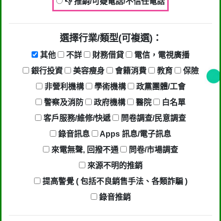
👎 推銷/可疑電話/不信任電話
選擇行業/類型(可複選)：
其他
不詳
財務借貸
電信，電視廣播
銀行投資
美容瘦身
會籍消費
教育
保險
非營利機構
學術機構
政黨團體/工會
警察及消防
政府機構
醫院
白名單
客戶服務/維修/快遞
問卷調查/民意調查
錄音訊息
Apps 訊息/電子訊息
來電無聲, 回撥不通
問卷/市場調查
來源不明的推銷
提高警覺 ( 包括不良銷售手法、各類詐騙 )
錄音推銷