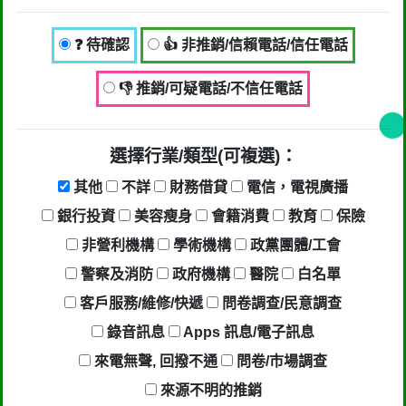
行業/類型： 提高警覺 ( 包括不良銷售
手法、各類詐騙 )
❓ 待確認
👍 非推銷/信賴電話/信任電話
回報時間：2024-03-25 07:28:50
👎 推銷/可疑電話/不信任電話
匿名：
👎 推銷/可疑電話/不信任電話
選擇行業/類型(可複選)：
回報內容：無良企業
其他
不詳
財務借貸
電信，電視廣播
行業/類型： 提高警覺 ( 包括不良銷售
銀行投資
美容瘦身
會籍消費
教育
保險
手法、各類詐騙 )
非營利機構
學術機構
政黨團體/工會
回報時間：2024-03-23 20:18:16
警察及消防
政府機構
醫院
白名單
客戶服務/維修/快遞
問卷調查/民意調查
匿名：
👎 推銷/可疑電話/不信任電話
錄音訊息
Apps 訊息/電子訊息
回報內容：低日薪企業 專壓榨員工
來電無聲, 回撥不通
問卷/市場調查
行業/類型： 提高警覺 ( 包括不良銷售
來源不明的推銷