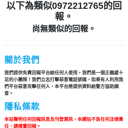
以下為類似0972212765的回
手法、各類詐騙 )
報。
回報時間：2023-06-03 15:23:40
尚無類似的回報。
匿名：
👎 推銷/可疑電話/不信任電話
回報內容：企業登記地址不實
行業/類型： 提高警覺 ( 包括不良銷售
關於我們
手法、各類詐騙 )
我們提供免費回報平台給任何人使用，我們是一個正義感十
回報時間：2023-05-31 07:11:35
足的小團隊！我們立志打擊惡意電話號碼，如果有人利用我
們平台惡意攻擊任何人，本平台將提供資料給警方協助調
匿名：
👎 推銷/可疑電話/不信任電話
查。
回報內容：未照勞基法規定的不良企業
隱私條款
行業/類型： 提高警覺 ( 包括不良銷售
本站聲明任何回報訊息及刊登資訊，本網站不負任何法律責
手法、各類詐騙 )
任，請確實回報。