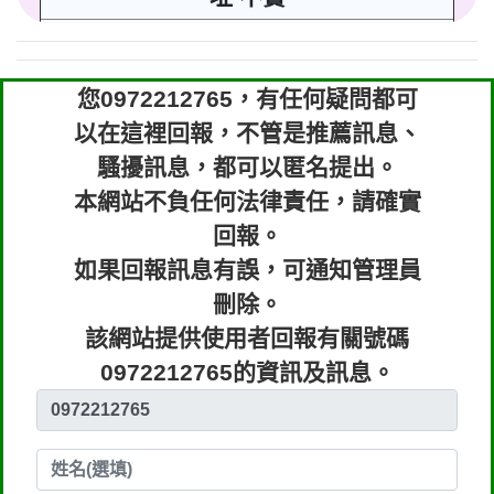
行業/類型： 提高警覺 ( 包括不良銷售
手法、各類詐騙 )
您0972212765，有任何疑問都可
回報時間：2024-08-01 11:20:30
以在這裡回報，不管是推薦訊息、
騷擾訊息，都可以匿名提出。
匿名：
👎 推銷/可疑電話/不信任電話
本網站不負任何法律責任，請確實
回報內容：工程施作品質不良
回報。
如果回報訊息有誤，可通知管理員
行業/類型： 客戶服務/維修/快遞
刪除。
回報時間：2024-05-30 10:18:23
該網站提供使用者回報有關號碼
0972212765的資訊及訊息。
匿名：
👎 推銷/可疑電話/不信任電話
回報內容：企業登記地址不實有逃漏稅
之嫌