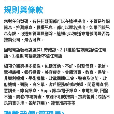
回報時間：2023-05-02 10:45:06
規則與條款
匿名：
👎 推銷/可疑電話/不信任電話
您對任何號碼，有任何疑問都可以在這裡提出，不管是詐騙
訊息、推薦訊息、騷擾訊息，都可以匿名提出。如果回報訊
回報內容：黑心企業
息有誤，可通知管理員刪除。這裡可以知道來電號碼是否為
推銷公司，是否可靠。
行業/類型： 提高警覺 ( 包括不良銷售
手法、各類詐騙 )
回報電話號碼請選擇1.待確認、2.非推銷/信賴電話/信任電
話、3.推銷/可疑電話/不信任電話
回報時間：2023-04-28 15:37:28
細項分類選擇多樣性，包括其他、不詳、財務借貸、電信，
電視廣播、銀行投資、美容瘦身、會籍消費、教育、保險、
非營利機構、學術機構、政黨團體/工會、警察及消防、政
府機構、醫院、白名單、客戶服務/維修/快遞、問卷調查/民
意調查、錄音訊息、Apps 訊息/電子訊息、來電無聲, 回撥
不通、問卷/市場調查、來源不明的推銷、提高警覺 ( 包括不
良銷售手法、各類詐騙 )、錄音推銷等等....