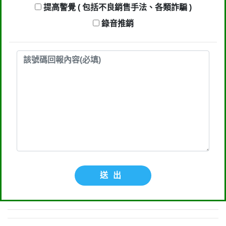
手法、各類詐騙 )
提高警覺 ( 包括不良銷售手法、各類詐騙 )
錄音推銷
回報時間：2023-06-24 10:57:52
匿名：
👎 推銷/可疑電話/不信任電話
回報內容：偷工減料 施工不實 違反勞
基法
行業/類型： 提高警覺 ( 包括不良銷售
手法、各類詐騙 )
回報時間：2023-06-11 10:39:56
匿名：
👎 推銷/可疑電話/不信任電話
送出
回報內容：員工都沒投保的無良企業
行業/類型： 提高警覺 ( 包括不良銷售