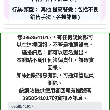
行業/類型： 其他,提高警覺 ( 包括不良
銷售手法、各類詐騙 )
回報時間：2023-07-05 08:32:08
您0958541017，有任何疑問都可
匿名：
👎 推銷/可疑電話/不信任電話
以在這裡回報，不管是推薦訊息、
回報內容：網上購物不取件者 網購黑名
騷擾訊息，都可以匿名提出。
單
本網站不負任何法律責任，請確實
回報。
行業/類型： 其他,提高警覺 ( 包括不良
如果回報訊息有誤，可通知管理員
銷售手法、各類詐騙 )
刪除。
回報時間：2023-07-04 09:27:19
該網站提供使用者回報有關號碼
0958541017的資訊及訊息。
匿名：
👎 推銷/可疑電話/不信任電話
回報內容：網上購物不取件者 網購黑名