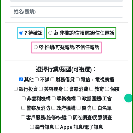
單 零九五八 五四一 零一七 李東澔
行業/類型： 其他,提高警覺 ( 包括不良
銷售手法、各類詐騙 )
❓ 待確認
👍 非推銷/信賴電話/信任電話
回報時間：2023-07-04 09:26:09
👎 推銷/可疑電話/不信任電話
選擇行業/類型(可複選)：
其他
不詳
財務借貸
電信，電視廣播
銀行投資
美容瘦身
會籍消費
教育
保險
非營利機構
學術機構
政黨團體/工會
警察及消防
政府機構
醫院
白名單
客戶服務/維修/快遞
問卷調查/民意調查
錄音訊息
Apps 訊息/電子訊息