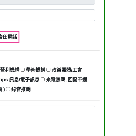
不信任電話
營利機構
學術機構
政黨團體/工會
pps 訊息/電子訊息
來電無聲, 回撥不通
 )
錄音推銷