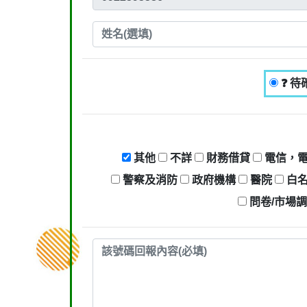
❓ 待
其他
不詳
財務借貸
電信，
警察及消防
政府機構
醫院
白
問卷/市場