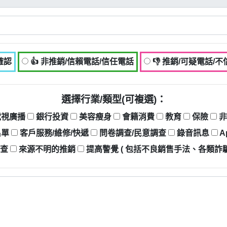
確認
👍 非推銷/信賴電話/信任電話
👎 推銷/可疑電話/
選擇行業/類型(可複選)：
電視廣播
銀行投資
美容瘦身
會籍消費
教育
保險
非
名單
客戶服務/維修/快遞
問卷調查/民意調查
錄音訊息
A
調查
來源不明的推銷
提高警覺 ( 包括不良銷售手法、各類詐騙