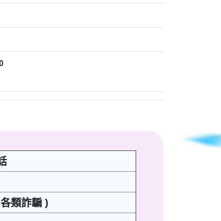
0
話
各類詐騙 )