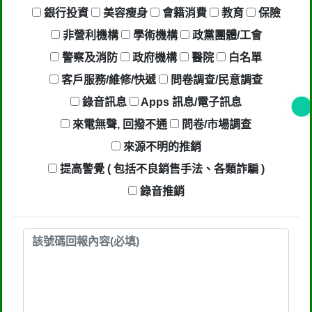
銀行投資
美容瘦身
會籍消費
教育
保險
非營利機構
學術機構
政黨團體/工會
警察及消防
政府機構
醫院
白名單
客戶服務/維修/快遞
問卷調查/民意調查
錄音訊息
Apps 訊息/電子訊息
來電無聲, 回撥不通
問卷/市場調查
來源不明的推銷
提高警覺 ( 包括不良銷售手法、各類詐騙 )
錄音推銷