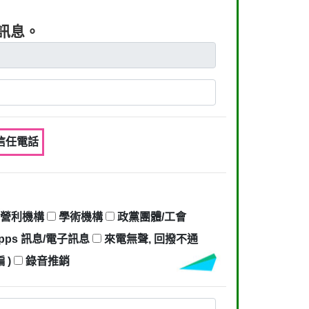
及訊息。
不信任電話
營利機構
學術機構
政黨團體/工會
pps 訊息/電子訊息
來電無聲, 回撥不通
 )
錄音推銷