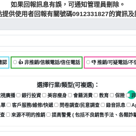
如果回報訊息有誤，可通知管理員刪除。
提供使用者回報有關號碼0912331827的資訊
確認
👍 非推銷/信賴電話/信任電話
👎 推銷/可疑電話/
選擇行業/類型(可複選)：
電視廣播
銀行投資
美容瘦身
會籍消費
教育
保險
非
名單
客戶服務/維修/快遞
問卷調查/民意調查
錄音訊息
A
調查
來源不明的推銷
提高警覺 ( 包括不良銷售手法、各類詐騙