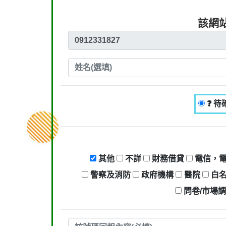
該網站
❓ 待
其他
不詳
財務借貸
電信，
警察及消防
政府機構
醫院
白
問卷/市場