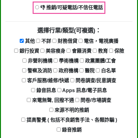
👎 推銷/可疑電話/不信任電話
選擇行業/類型(可複選)：
其他
不詳
財務借貸
電信，電視廣播
銀行投資
美容瘦身
會籍消費
教育
保險
非營利機構
學術機構
政黨團體/工會
警察及消防
政府機構
醫院
白名單
客戶服務/維修/快遞
問卷調查/民意調查
錄音訊息
Apps 訊息/電子訊息
來電無聲, 回撥不通
問卷/市場調查
來源不明的推銷
提高警覺 ( 包括不良銷售手法、各類詐騙 )
錄音推銷