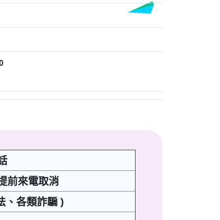
0
話
請提前來電取消
法、各類詐騙 )