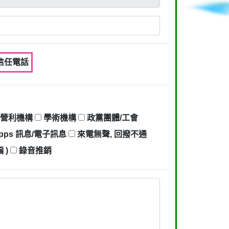
不信任電話
營利機構
學術機構
政黨團體/工會
pps 訊息/電子訊息
來電無聲, 回撥不通
 )
錄音推銷