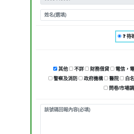
❓ 待
其他
不詳
財務借貸
電信，
警察及消防
政府機構
醫院
白
問卷/市場