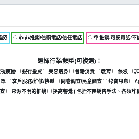
確認
👍 非推銷/信賴電話/信任電話
👎 推銷/可疑電話/
選擇行業/類型(可複選)：
電視廣播
銀行投資
美容瘦身
會籍消費
教育
保險
非
名單
客戶服務/維修/快遞
問卷調查/民意調查
錄音訊息
A
調查
來源不明的推銷
提高警覺 ( 包括不良銷售手法、各類詐騙