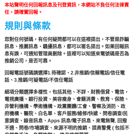
銷，都可以提告，刑期2年到5年不等，
本站聲明任何回報訊息及刊登資訊，本網站不負任何法律責
單一事件賠償金額最高2億元。
任，請確實回報。
行業/類型： 其他,不詳,財務借貸,來源
規則與條款
不明的推銷,提高警覺 ( 包括不良銷售手
您對任何號碼，有任何疑問都可以在這裡提出，不管是詐騙
法、各類詐騙 )
訊息、推薦訊息、騷擾訊息，都可以匿名提出。如果回報訊
回報時間：2025-12-27 17:05:12
息有誤，可通知管理員刪除。這裡可以知道來電號碼是否為
推銷公司，是否可靠。
匿名：
👎 推銷/可疑電話/不信任電話
回報電話號碼請選擇1.待確認、2.非推銷/信賴電話/信任電
話、3.推銷/可疑電話/不信任電話
回報內容：0902037844張小姐他是民
間借款，他會用地政系統光電版大量私
細項分類選擇多樣性，包括其他、不詳、財務借貸、電信，
電視廣播、銀行投資、美容瘦身、會籍消費、教育、保險、
拉你們的二類謄本，惡意大量蒐集你們
非營利機構、學術機構、政黨團體/工會、警察及消防、政
的房屋二類謄本，在未經你們同意下或
府機構、醫院、白名單、客戶服務/維修/快遞、問卷調查/民
未經社區警衛同意下，進入社區或公
意調查、錄音訊息、Apps 訊息/電子訊息、來電無聲, 回撥
不通、問卷/市場調查、來源不明的推銷、提高警覺 ( 包括不
寓，到你家按電鈴拜訪你，你不在家的