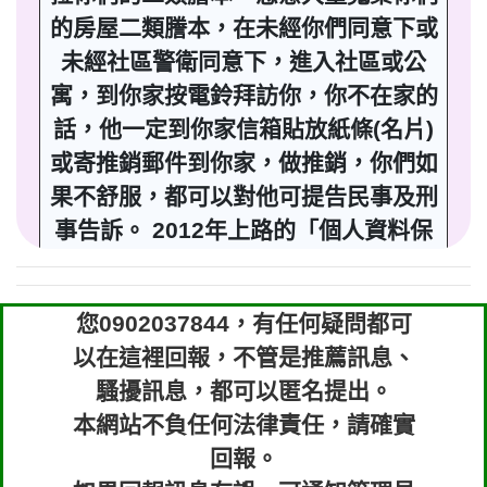
的房屋二類謄本，在未經你們同意下或
未經社區警衛同意下，進入社區或公
寓，到你家按電鈴拜訪你，你不在家的
話，他一定到你家信箱貼放紙條(名片)
或寄推銷郵件到你家，做推銷，你們如
果不舒服，都可以對他可提告民事及刑
事告訴。 2012年上路的「個人資料保
護法」，第20條第2項規定「非公務機
關依前項規定利用個人資料行銷者，當
您0902037844，有任何疑問都可
事人表示拒絕接受行銷時，應即停止利
以在這裡回報，不管是推薦訊息、
用其個人資料行銷」，第11條也明訂
騷擾訊息，都可以匿名提出。
「違反本法規定蒐集、處理或利用個人
本網站不負任何法律責任，請確實
資料者，應主動或依當事人之請求，刪
回報。
除、停止蒐集、處理或利用該個人資