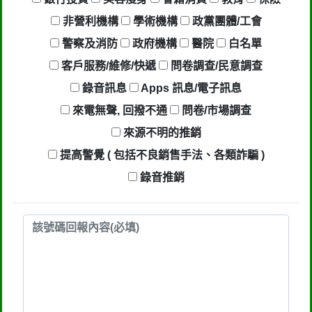
未經社區警衛同意下，進入社區或公
非營利機構
學術機構
政黨團體/工會
寓，到你家按電鈴拜訪你，你不在家的
警察及消防
政府機構
醫院
白名單
話，他一定到你家信箱貼放紙條(名片)
客戶服務/維修/快遞
問卷調查/民意調查
或寄推銷郵件到你家，做推銷，你們如
錄音訊息
Apps 訊息/電子訊息
果不舒服，都可以對他可提告民事及刑
來電無聲, 回撥不通
問卷/市場調查
事告訴。 2012年上路的「個人資料保
來源不明的推銷
護法」，第20條第2項規定「非公務機
提高警覺 ( 包括不良銷售手法、各類詐騙 )
關依前項規定利用個人資料行銷者，當
錄音推銷
事人表示拒絕接受行銷時，應即停止利
用其個人資料行銷」，第11條也明訂
「違反本法規定蒐集、處理或利用個人
資料者，應主動或依當事人之請求，刪
除、停止蒐集、處理或利用該個人資
料」。只要接到未經書面同意的單位打