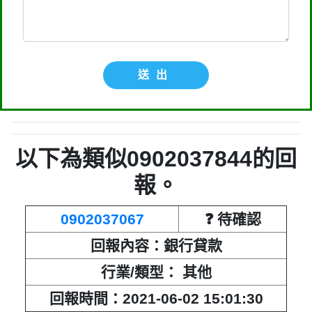
來的推銷電話或寄推銷郵件到府做推
銷，都可以提告，刑期2年到5年不等，
單一事件賠償金額最高2億元。
送出
行業/類型： 其他,不詳,來源不明的推
銷,提高警覺 ( 包括不良銷售手法、各類
詐騙 )
回報時間：2025-12-27 17:06:42
以下為類似0902037844的回
報。
匿名：
👎 推銷/可疑電話/不信任電話
回報內容：0902037844張小姐他是民
0902037067
❓ 待確認
間借款，他會用地政系統光電版大量私
回報內容：銀行貸款
拉你們的二類謄本，惡意大量蒐集你們
行業/類型： 其他
的房屋二類謄本，在未經你們同意下或
回報時間：2021-06-02 15:01:30
未經社區警衛同意下，進入社區或公