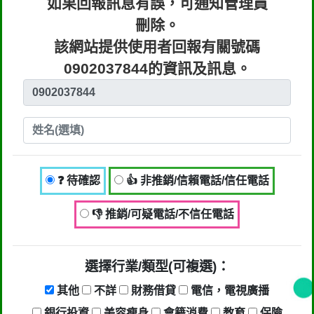
如果回報訊息有誤，可通知管理員
料」。只要接到未經書面同意的單位打
刪除。
來的推銷電話或寄推銷郵件到府做推
該網站提供使用者回報有關號碼
銷，都可以提告，刑期2年到5年不等，
0902037844的資訊及訊息。
單一事件賠償金額最高2億元。
行業/類型： 其他,不詳,財務借貸,來源
不明的推銷,提高警覺 ( 包括不良銷售手
法、各類詐騙 )
回報時間：2025-12-27 17:07:07
❓ 待確認
👍 非推銷/信賴電話/信任電話
匿名：
👎 推銷/可疑電話/不信任電話
👎 推銷/可疑電話/不信任電話
回報內容：0902037844張小姐他是民
間借款，他會用地政系統光電版大量私
選擇行業/類型(可複選)：
拉你們的二類謄本，惡意大量蒐集你們
其他
不詳
財務借貸
電信，電視廣播
的房屋二類謄本，在未經你們同意下或
銀行投資
美容瘦身
會籍消費
教育
保險