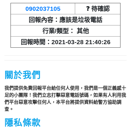
寓，到你家按電鈴拜訪你，你不在家的
0902037105
❓ 待確認
話，他一定到你家信箱貼放紙條(名片)
回報內容：應該是垃圾電話
或寄推銷郵件到你家，做推銷，你們如
行業/類型： 其他
果不舒服，都可以對他可提告民事及刑
事告訴。 2012年上路的「個人資料保
回報時間：2021-03-28 21:40:26
護法」，第20條第2項規定「非公務機
關依前項規定利用個人資料行銷者，當
事人表示拒絕接受行銷時，應即停止利
關於我們
用其個人資料行銷」，第11條也明訂
「違反本法規定蒐集、處理或利用個人
我們提供免費回報平台給任何人使用，我們是一個正義感十
資料者，應主動或依當事人之請求，刪
足的小團隊！我們立志打擊惡意電話號碼，如果有人利用我
們平台惡意攻擊任何人，本平台將提供資料給警方協助調
除、停止蒐集、處理或利用該個人資
查。
料」。只要接到未經書面同意的單位打
隱私條款
來的推銷電話或寄推銷郵件到府做推