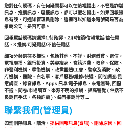
您對任何號碼，有任何疑問都可以在這裡提出，不管是詐騙
訊息、推薦訊息、騷擾訊息，都可以匿名提出。如果回報訊
息有誤，可通知管理員刪除。這裡可以知道來電號碼是否為
推銷公司，是否可靠。
回報電話號碼請選擇1.待確認、2.非推銷/信賴電話/信任電
話、3.推銷/可疑電話/不信任電話
細項分類選擇多樣性，包括其他、不詳、財務借貸、電信，
電視廣播、銀行投資、美容瘦身、會籍消費、教育、保險、
非營利機構、學術機構、政黨團體/工會、警察及消防、政
府機構、醫院、白名單、客戶服務/維修/快遞、問卷調查/民
意調查、錄音訊息、Apps 訊息/電子訊息、來電無聲, 回撥
不通、問卷/市場調查、來源不明的推銷、提高警覺 ( 包括不
良銷售手法、各類詐騙 )、錄音推銷等等....
聯繫我們(管理員)
如需刪除訊息，請洽，
提供回報訊息(資訊)、刪除原因、回