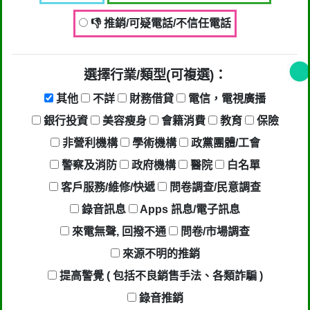
👎 推銷/可疑電話/不信任電話
選擇行業/類型(可複選)：
其他
不詳
財務借貸
電信，電視廣播
銀行投資
美容瘦身
會籍消費
教育
保險
非營利機構
學術機構
政黨團體/工會
警察及消防
政府機構
醫院
白名單
客戶服務/維修/快遞
問卷調查/民意調查
錄音訊息
Apps 訊息/電子訊息
來電無聲, 回撥不通
問卷/市場調查
來源不明的推銷
提高警覺 ( 包括不良銷售手法、各類詐騙 )
錄音推銷