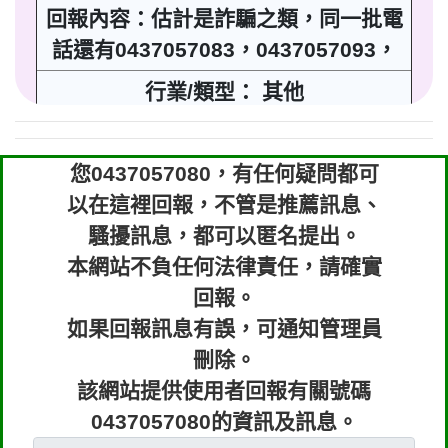
回報內容：估計是詐騙之類，同一批電
話還有0437057083，0437057093，
行業/類型： 其他
回報時間：2021-08-06 23:47:32
您0437057080，有任何疑問都可
匿名：
❓ 待確認
以在這裡回報，不管是推薦訊息、
回報內容：接通直接掛！
騷擾訊息，都可以匿名提出。
本網站不負任何法律責任，請確實
行業/類型： 其他
回報。
回報時間：2021-07-19 21:36:17
如果回報訊息有誤，可通知管理員
刪除。
匿名：
❓ 待確認
該網站提供使用者回報有關號碼
回報內容：莫名其妙錄音檔
0437057080的資訊及訊息。