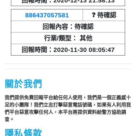
回報時間：2020-12-13 21:58:13
回報時間：2021-01-14 02:30:57
886437057581
❓ 待確認
匿名：
❓ 待確認
回報內容：待確認
回報內容：響一次就掛斷
行業/類型： 其他
行業/類型： 其他
回報時間：2020-11-30 08:05:47
回報時間：2021-01-10 15:59:31
匿名：
❓ 待確認
關於我們
回報內容：想了兩聲就掛掉
我們提供免費回報平台給任何人使用，我們是一個正義感十
行業/類型： 其他
足的小團隊！我們立志打擊惡意電話號碼，如果有人利用我
回報時間：2021-01-09 22:17:04
們平台惡意攻擊任何人，本平台將提供資料給警方協助調
查。
匿名：
❓ 待確認
隱私條款