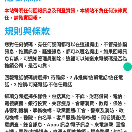
回報內容：打來好幾次，都沒接
本站聲明任何回報訊息及刊登資訊，本網站不負任何法律責
行業/類型： 其他
任，請確實回報。
規則與條款
回報時間：2021-01-05 15:50:10
您對任何號碼，有任何疑問都可以在這裡提出，不管是詐騙
匿名：
❓ 待確認
訊息、推薦訊息、騷擾訊息，都可以匿名提出。如果回報訊
回報內容：接了直接掛
息有誤，可通知管理員刪除。這裡可以知道來電號碼是否為
推銷公司，是否可靠。
行業/類型： 其他
回報電話號碼請選擇1.待確認、2.非推銷/信賴電話/信任電
回報時間：2020-12-19 21:34:38
話、3.推銷/可疑電話/不信任電話
細項分類選擇多樣性，包括其他、不詳、財務借貸、電信，
電視廣播、銀行投資、美容瘦身、會籍消費、教育、保險、
非營利機構、學術機構、政黨團體/工會、警察及消防、政
府機構、醫院、白名單、客戶服務/維修/快遞、問卷調查/民
意調查、錄音訊息、Apps 訊息/電子訊息、來電無聲, 回撥
不通、問卷/市場調查、來源不明的推銷、提高警覺 ( 包括不