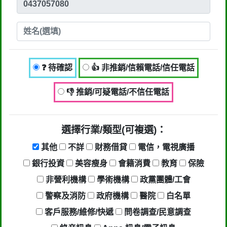
行業/類型： 其他,錄音訊息,來電無聲,
回撥不通
回報時間：2021-07-08 13:40:07
匿名：
❓ 待確認
❓ 待確認
👍 非推銷/信賴電話/信任電話
回報內容：04-37057080這是啥鬼來
👎 推銷/可疑電話/不信任電話
電??
行業/類型： 其他
選擇行業/類型(可複選)：
回報時間：2021-06-11 20:05:53
其他
不詳
財務借貸
電信，電視廣播
銀行投資
美容瘦身
會籍消費
教育
保險
匿名：
❓ 待確認
非營利機構
學術機構
政黨團體/工會
回報內容：想了兩聲就掛掉
警察及消防
政府機構
醫院
白名單
客戶服務/維修/快遞
行業/類型： 其他
問卷調查/民意調查