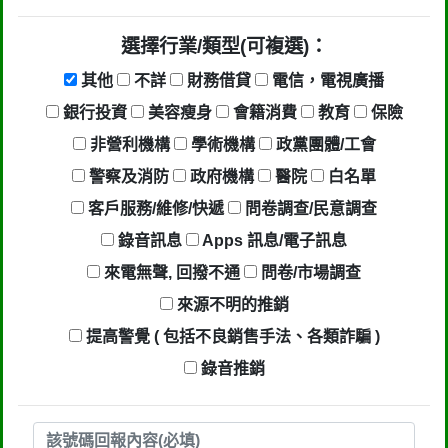
選擇行業/類型(可複選)：
其他
不詳
財務借貸
電信，電視廣播
銀行投資
美容瘦身
會籍消費
教育
保險
非營利機構
學術機構
政黨團體/工會
警察及消防
政府機構
醫院
白名單
客戶服務/維修/快遞
問卷調查/民意調查
錄音訊息
Apps 訊息/電子訊息
來電無聲, 回撥不通
問卷/市場調查
來源不明的推銷
提高警覺 ( 包括不良銷售手法、各類詐騙 )
錄音推銷