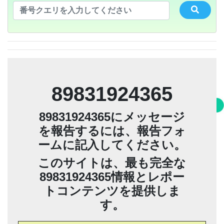
87714445668：【Linksysljx報告】❓ 確認
報告】❓ 確認待ち
ち
83829435423：【Vintageewq報告】❓ 確認
待ち
85639763269：【Epiphoneaaf報告】❓ 確
待ち
89176495487：【Foamwzs報告】❓ 確認待
認待ち
07031394717：人材紹介で怪しい【匿名報
ち
81195612348：【Professionalype報告】❓
告】👎 セールス/疑わしい電話
85452863482：Hey, I noticed your website
確認待ち
89831924365
is a bit outdated so I actually designed you
86496139134：The hot slot of this year.
a new one for free. If you would like to see
Play now and see why! Play Now Here =>
89831924365にメッセージ
psee.io/8rjxzy【Orrenu4報告】❓ 確認待ち
it just tell me which email to send the link
to. Thanks, Daniel【Daniel Keller報告】❓
を報告するには、報告フォ
確認待ち
ームに記入してください。
このサイトは、最も完全な
89831924365情報とレポー
トコンテンツを提供しま
す。