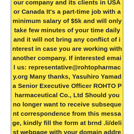
our company and its clients in USA
or Canada It's a part-time job with a
minimum salary of $5k and will only
take few minutes of your time daily
and it will not bring any conflict of i
nterest in case you are working with
another company. If interested emai
l us:
representative@rohtopharmac
y.org
Many thanks, Yasuhiro Yamad
a Senior Executive Officer ROHTO P
harmaceutical Co., Ltd Should you
no longer want to receive subseque
nt correspondence from this messa
ge, kindly fill the form at brnd .li/deli
st webpage with your domain addre