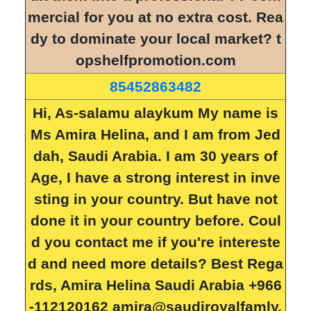
mercial for you at no extra cost. Rea
dy to dominate your local market? t
opshelfpromotion.com
85452863482
Hi, As-salamu alaykum My name is
Ms Amira Helina, and I am from Jed
dah, Saudi Arabia. I am 30 years of
Age, I have a strong interest in inve
sting in your country. But have not
done it in your country before. Coul
d you contact me if you're intereste
d and need more details? Best Rega
rds, Amira Helina Saudi Arabia +966
-112120162
amira@saudiroyalfamly.