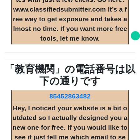
www.classifiedsubmitter.com It’s a f
ree way to get exposure and takes a
lmost no time. If you want more free
tools, let me know.
「教育機関」の電話番号は以
下の通りです
85452863482
Hey, I noticed your website is a bit o
utdated so I actually designed you a
new one for free. If you would like to
see it just tell me which email to se