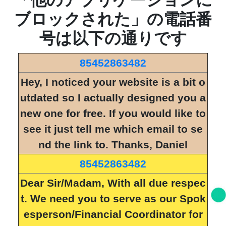
「他のアプリケーションに
ブロックされた」の電話番
号は以下の通りです
85452863482
Hey, I noticed your website is a bit o
utdated so I actually designed you a
new one for free. If you would like to
see it just tell me which email to se
nd the link to. Thanks, Daniel
85452863482
Dear Sir/Madam, With all due respec
t. We need you to serve as our Spok
esperson/Financial Coordinator for