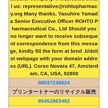
l us:
representative@rohtopharmac
y.org
Many thanks, Yasuhiro Yamad
a Senior Executive Officer ROHTO P
harmaceutical Co., Ltd Should you
no longer want to receive subseque
nt correspondence from this messa
ge, kindly fill the form at brnd .li/deli
st webpage with your domain addre
ss (URL). Corso Novara 47, Amsterd
am, CA, USA, 92800
08037236524
プリンタートナーのリサイクル販売
85452863482