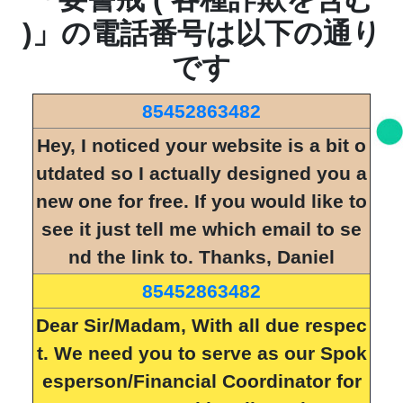
)」の電話番号は以下の通り
です
85452863482
Hey, I noticed your website is a bit o
utdated so I actually designed you a
new one for free. If you would like to
see it just tell me which email to se
nd the link to. Thanks, Daniel
85452863482
Dear Sir/Madam, With all due respec
t. We need you to serve as our Spok
esperson/Financial Coordinator for