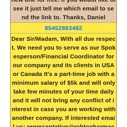
see it just tell me which email to se
nd the link to. Thanks, Daniel
85452863482
Dear Sir/Madam, With all due respec
t. We need you to serve as our Spok
esperson/Financial Coordinator for
our company and its clients in USA
or Canada It's a part-time job with a
minimum salary of $5k and will only
take few minutes of your time daily
and it will not bring any conflict of i
nterest in case you are working with
another company. If interested emai
l us:
representative@rohtopharmac