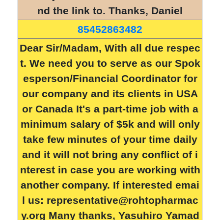
nd the link to. Thanks, Daniel
85452863482
Dear Sir/Madam, With all due respec
t. We need you to serve as our Spok
esperson/Financial Coordinator for
our company and its clients in USA
or Canada It's a part-time job with a
minimum salary of $5k and will only
take few minutes of your time daily
and it will not bring any conflict of i
nterest in case you are working with
another company. If interested emai
l us:
representative@rohtopharmac
y.org
Many thanks, Yasuhiro Yamad