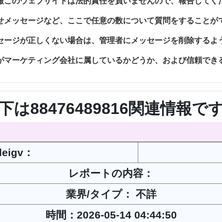
報このウェブサイトは法的責任を負いませんので、報告してく
せメッセージなど、ここで任意の数について質問をすることが
セージが正しくない場合は、管理者にメッセージを削除するよ
がマーケティング会社に属しているかどうか、および信頼でき
下は88476489816関連情報で
bleigv：
レポートの内容：
業界/タイプ： 不詳
時間：2026-05-14 04:44:50