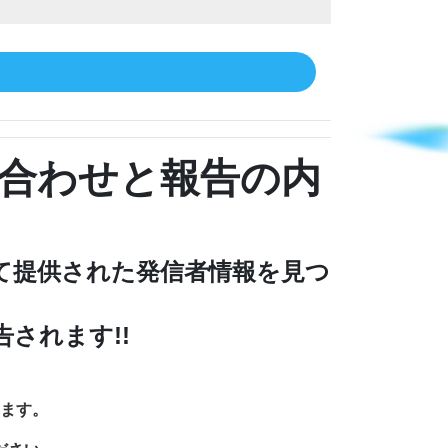
合わせと報告の内
って提供された発信者情報を見つ
されます!!
ます。