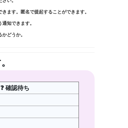
ださい。
できます。匿名で提起することができます。
う通知できます。
るかどうか。
す。
❓ 確認待ち