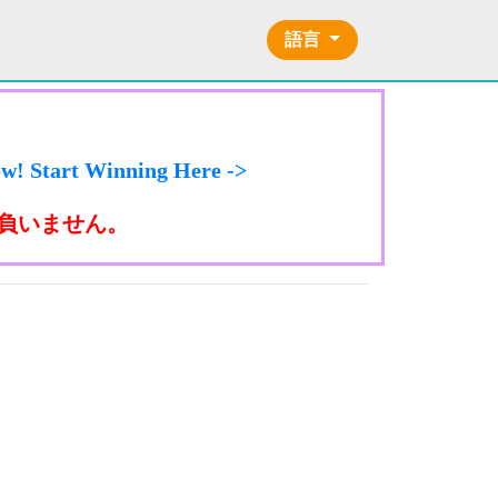
語言
w! Start Winning Here ->
負いません。
ng Here -> is.gd/Ghek1O【Aaroni4報