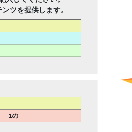
ンテンツを提供します。
疑わしい電話
new one for free. If you would like
> psee.io/8rjxzy【Orrenu4報告】❓ 確認待
【Daniel Keller報告】❓ 確認待ち
1の