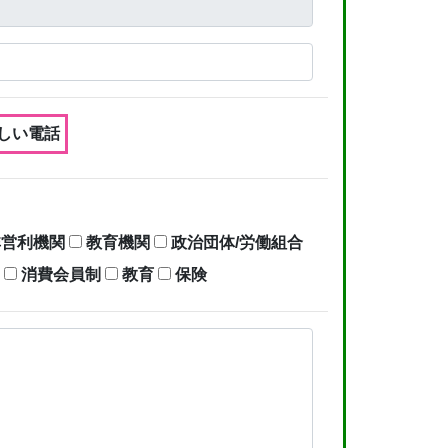
わしい電話
営利機関
教育機関
政治団体/労働組合
消費会員制
教育
保険