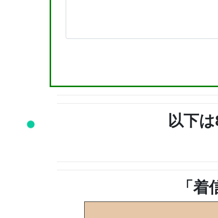
以下は
「着