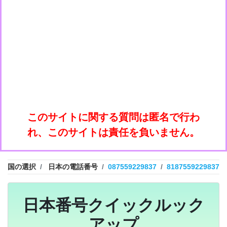
85639763269：【Epiphoneaaf報告】❓ 確
待ち
89176495487：【Foamwzs報告】❓ 確認待
認待ち
07031394717：人材紹介で怪しい【匿名報
ち
81195612348：【Professionalype報告】❓
告】👎 セールス/疑わしい電話
85452863482：Hey, I noticed your website
確認待ち
is a bit outdated so I actually designed you
86496139134：The hot slot of this year.
88448435451：【Pouringkpo報告】❓ 確認
a new one for free. If you would like to see
Play now and see why! Play Now Here =>
psee.io/8rjxzy【Orrenu4報告】❓ 確認待ち
it just tell me which email to send the link
87522448729：Reel Cash VaultвЂ™s
待ち
to. Thanks, Daniel【Daniel Keller報告】❓
record payout: 2.5M. Your win starts now!
85559828433：【Furriondbi報告】❓ 確認
82786391168：【Dysonnoa報告】❓ 確認待
Start Winning Here ->
確認待ち
待ち
このサイトに関する質問は匿名で行わ
psee.io/8qtstp【Ansellt報告】❓ 確認待ち
88788521734：【Plasticxnr報告】❓ 確認
ち
れ、このサイトは責任を負いません。
89483282912：【Pouringury報告】❓ 確認
待ち
87246462146：【EOTechqwz報告】❓ 確認
待ち
82872726725：【Superchipsbtp報告】❓ 確
待ち
国の選択
日本の電話番号
087559229837
8187559229837
82411624294：【KitchenAidoae報告】❓
認待ち
82457879368：Winners donвЂ™t wait.
確認待ち
日本番号クイックルック
88223255782：【Haywardkih報告】❓ 確
They play. Your chance is here! Start
85693683694：【Rigidbyw報告】❓ 確認待
Winning Here -> is.gd/Ghek1O【Aaroni4
認待ち
アップ