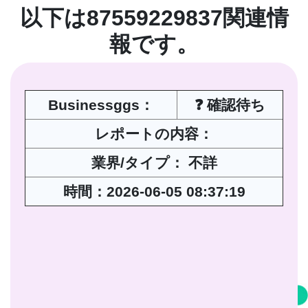
以下は87559229837関連情
報です。
Businessggs：
❓ 確認待ち
レポートの内容：
業界/タイプ： 不詳
時間：2026-06-05 08:37:19