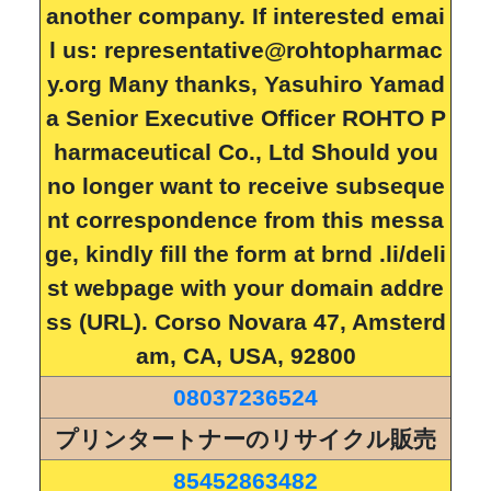
another company. If interested emai
l us:
representative@rohtopharmac
y.org
Many thanks, Yasuhiro Yamad
a Senior Executive Officer ROHTO P
harmaceutical Co., Ltd Should you
no longer want to receive subseque
nt correspondence from this messa
ge, kindly fill the form at brnd .li/deli
st webpage with your domain addre
ss (URL). Corso Novara 47, Amsterd
am, CA, USA, 92800
08037236524
プリンタートナーのリサイクル販売
85452863482