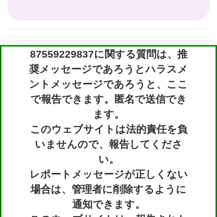
87559229837に関する質問は、推
奨メッセージであろうとハラスメ
ントメッセージであろうと、ここ
で報告できます。匿名で送信でき
ます。
このウェブサイトは法的責任を負
いませんので、報告してくださ
い。
レポートメッセージが正しくない
場合は、管理者に削除するように
通知できます。