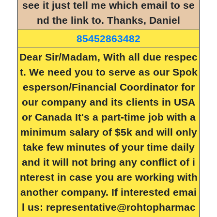
see it just tell me which email to se
nd the link to. Thanks, Daniel
85452863482
Dear Sir/Madam, With all due respec
t. We need you to serve as our Spok
esperson/Financial Coordinator for
our company and its clients in USA
or Canada It's a part-time job with a
minimum salary of $5k and will only
take few minutes of your time daily
and it will not bring any conflict of i
nterest in case you are working with
another company. If interested emai
l us:
representative@rohtopharmac