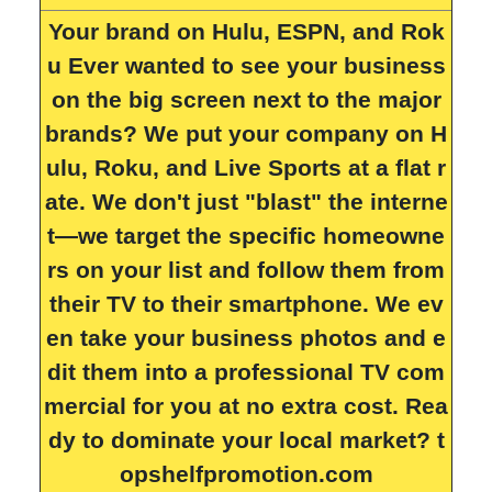
Your brand on Hulu, ESPN, and Rok
u Ever wanted to see your business
on the big screen next to the major
brands? We put your company on H
ulu, Roku, and Live Sports at a flat r
ate. We don't just "blast" the interne
t—we target the specific homeowne
rs on your list and follow them from
their TV to their smartphone. We ev
en take your business photos and e
dit them into a professional TV com
mercial for you at no extra cost. Rea
dy to dominate your local market? t
opshelfpromotion.com