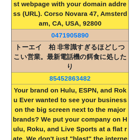
st webpage with your domain addre
ss (URL). Corso Novara 47, Amsterd
am, CA, USA, 92800
0471905890
トーエイ 柏 非常識すぎるほどしつ
こい営業。最新電話機の餌食に処した
り
85452863482
Your brand on Hulu, ESPN, and Rok
u Ever wanted to see your business
on the big screen next to the major
brands? We put your company on H
ulu, Roku, and Live Sports at a flat r
ate. We don't just "blast" the interne