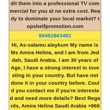
dit them into a professional TV com
mercial for you at no extra cost. Rea
dy to dominate your local market? t
opshelfpromotion.com
85452863482
Hi, As-salamu alaykum My name is
Ms Amira Helina, and I am from Jed
dah, Saudi Arabia. I am 30 years of
Age, I have a strong interest in inve
sting in your country. But have not
done it in your country before. Coul
d you contact me if you're intereste
d and need more details? Best Rega
rds, Amira Helina Saudi Arabia +966