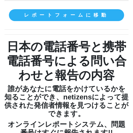
レポートフォームに移動
日本の電話番号と携帯
電話番号による問い合
わせと報告の内容
誰があなたに電話をかけているかを
知ることができ、netizensによって提
供された発信者情報を見つけることが
できます。
オンラインレポートシステム、問題
番号はすぐに報告されます!!