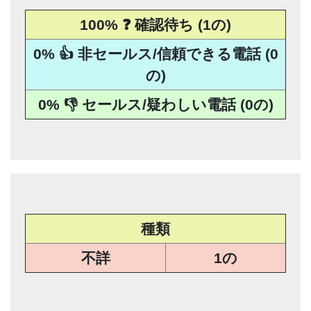
100% ❓ 確認待ち (1の)
0% 👍 非セールス/信頼できる電話 (0
の)
0% 👎 セールス/疑わしい電話 (0の)
種類
不詳
1の