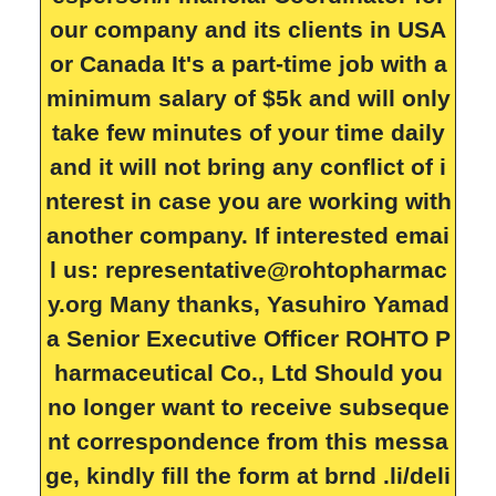
our company and its clients in USA
or Canada It's a part-time job with a
minimum salary of $5k and will only
take few minutes of your time daily
and it will not bring any conflict of i
nterest in case you are working with
another company. If interested emai
l us:
representative@rohtopharmac
y.org
Many thanks, Yasuhiro Yamad
a Senior Executive Officer ROHTO P
harmaceutical Co., Ltd Should you
no longer want to receive subseque
nt correspondence from this messa
ge, kindly fill the form at brnd .li/deli