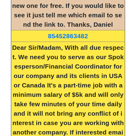
new one for free. If you would like to
see it just tell me which email to se
nd the link to. Thanks, Daniel
85452863482
Dear Sir/Madam, With all due respec
t. We need you to serve as our Spok
esperson/Financial Coordinator for
our company and its clients in USA
or Canada It's a part-time job with a
minimum salary of $5k and will only
take few minutes of your time daily
and it will not bring any conflict of i
nterest in case you are working with
another company. If interested emai